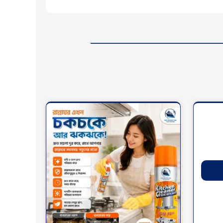
Original
Current
price
price
was:
is:
৳ 590.00.
৳ 390.00.