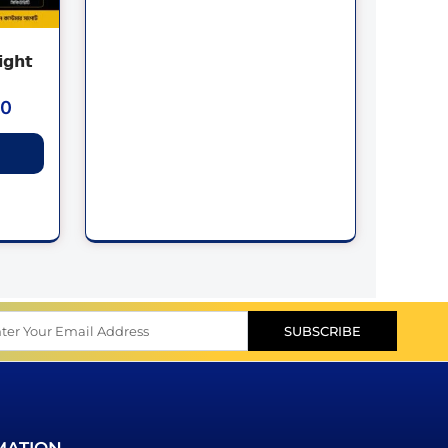
𝗴𝗵𝘁
00
SUBSCRIBE
l
ess