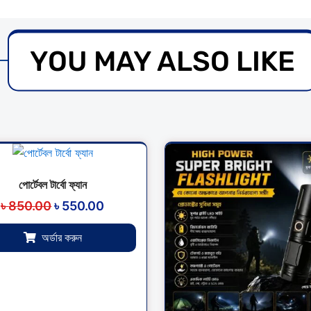
YOU MAY ALSO LIKE
Original
Current
Original
price
price
price
was:
is:
was:
পোর্টেবল টার্বো ফ্যান
৳ 850.00.
৳ 550.00.
৳ 1,750.0
৳
850.00
৳
550.00
অর্ডার করুন