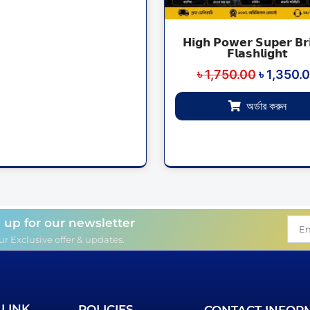
𝗛𝗶𝗴𝗵 𝗣𝗼𝘄𝗲𝗿 𝗦𝘂𝗽𝗲𝗿 𝗕𝗿
𝗙𝗹𝗮𝘀𝗵𝗹𝗶𝗴𝗵𝘁
৳
1,750.00
৳
1,350.
অর্ডার করুন
 up for our newsletter
Your
Emai
r Exclusive offer & updates.
Addr
 LINK
POLICIES