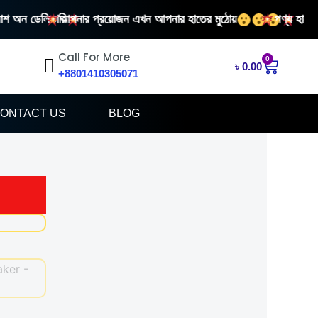
াশ অন ডেলিভারি
আপনার প্রয়োজন এখন আপনার হাতের মুঠোয়
পণ্য হাতে পে
Call For More
0
Cart
৳
0.00
+8801410305071
ONTACT US
BLOG