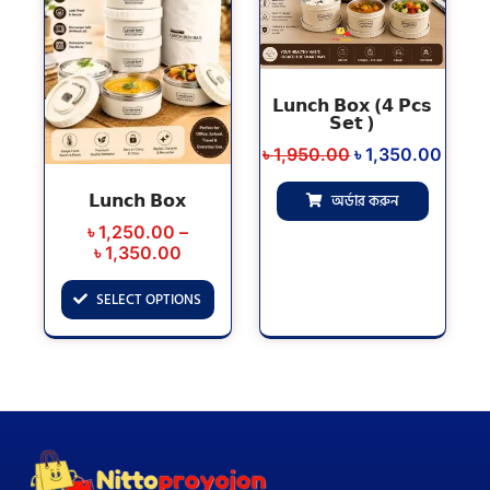
multiple
৳ 1,350.00
variants.
The
options
𝗟𝘂𝗻𝗰𝗵 𝗕𝗼𝘅 (𝟰 𝗣𝗰𝘀
may
𝗦𝗲𝘁 )
be
৳
1,950.00
৳
1,350.00
chosen
on
𝗟𝘂𝗻𝗰𝗵 𝗕𝗼𝘅
অর্ডার করুন
the
৳
1,250.00
–
product
৳
1,350.00
page
SELECT OPTIONS