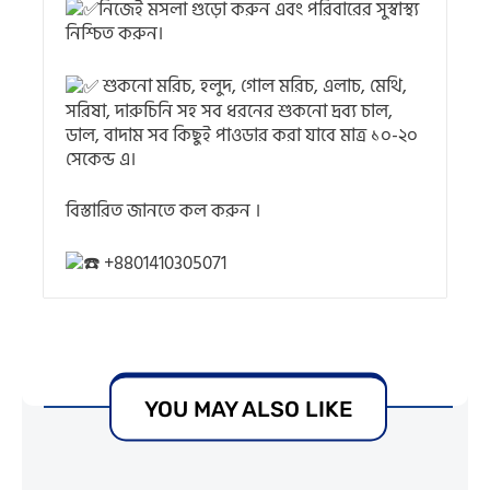
নিজেই মসলা গুড়ো করুন এবং পরিবারের সুস্বাস্থ্য
নিশ্চিত করুন।
শুকনো মরিচ, হলুদ, গোল মরিচ, এলাচ, মেথি,
সরিষা, দারুচিনি সহ সব ধরনের শুকনো দ্রব্য চাল,
ডাল, বাদাম সব কিছুই পাওডার করা যাবে মাত্র ১০-২০
সেকেন্ড এ।
বিস্তারিত জানতে কল করুন ।
+8801410305071
YOU MAY ALSO LIKE