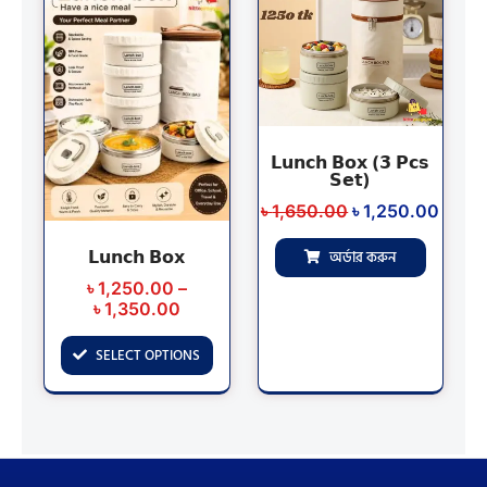
range:
price
price
product
৳ 1,250.00
was:
is:
has
through
৳ 1,650.00.
৳ 1,2
multiple
৳ 1,350.00
variants.
The
options
𝗟𝘂𝗻𝗰𝗵 𝗕𝗼𝘅 (𝟯 𝗣𝗰𝘀
may
𝗦𝗲𝘁)
be
৳
1,650.00
৳
1,250.00
chosen
on
𝗟𝘂𝗻𝗰𝗵 𝗕𝗼𝘅
অর্ডার করুন
the
৳
1,250.00
–
product
৳
1,350.00
page
SELECT OPTIONS