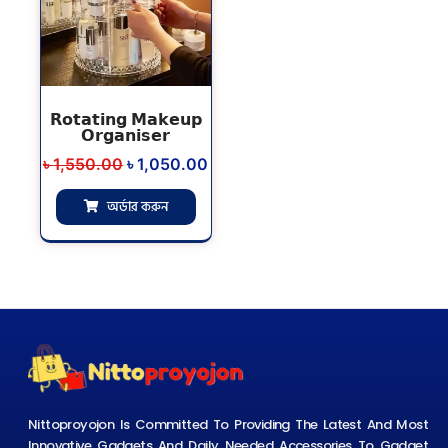
𝗥𝗼𝘁𝗮𝘁𝗶𝗻𝗴 𝗠𝗮𝗸𝗲𝘂𝗽
𝗢𝗿𝗴𝗮𝗻𝗶𝘀𝗲𝗿
৳
1,550.00
৳
1,050.00
অর্ডার করুন
Nittoproyojon Is Committed To Providing The Latest And Most
Innovative Gadgets And Daily Needed Accessories To Gadget